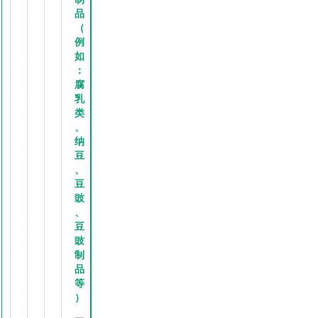
品
（
例
如
：
腐
乳
类
、
纳
豆
、
豆
豉
、
豆
豉
制
品
等
）