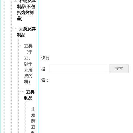
谷物及其
制品(不包
括焙烤制
品)
豆类及其
制品
豆类
（干
快捷
豆、
以干
搜
豆磨
成的
索：
粉）
豆类
制品
非
发
酵
豆
制