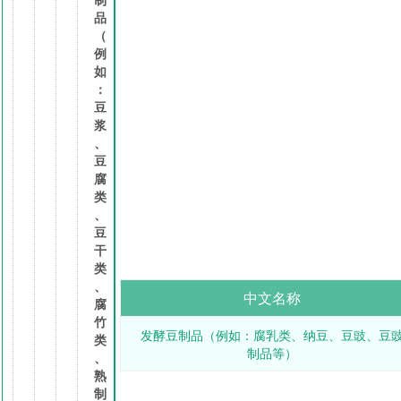
品
（
例
如
：
豆
浆
、
豆
腐
类
、
豆
干
类
、
中文名称
腐
竹
发酵豆制品（例如：腐乳类、纳豆、豆豉、豆
类
制品等）
、
熟
制