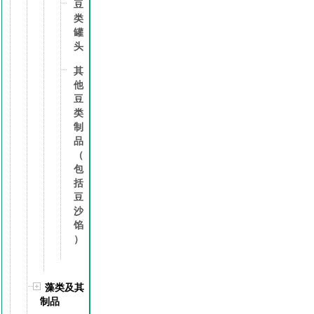
豆
类
罐
头
其
他
豆
类
制
品
（
包
括
豆
沙
馅
）
藻类及其
制品