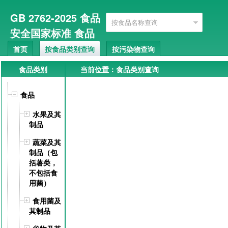
GB 2762-2025 食品
安全国家标准 食品
即将
中污染物限量 (
首页
按食品类别查询
按污染物查询
实施
搜索
高级搜索
)
GB 2762-2022
GB 2762-2017
English
食品类别
当前位置：食品类别查询
食品
水果及其
制品
蔬菜及其
制品（包
括薯类，
不包括食
用菌）
食用菌及
其制品