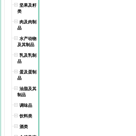
坚果及籽
类
肉及肉制
品
水产动物
及其制品
乳及乳制
品
蛋及蛋制
品
油脂及其
制品
调味品
饮料类
酒类