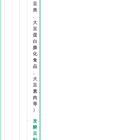
豆
类
、
大
豆
蛋
白
膨
化
食
品
、
大
豆
素
肉
等
）
发
酵
豆
制