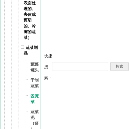
表面处
理的、
去皮或
预切
的、冷
冻的蔬
菜）
蔬菜制
品
快捷
蔬菜
搜
罐头
索：
干制
蔬菜
酱腌
菜
蔬菜
泥
（酱
）