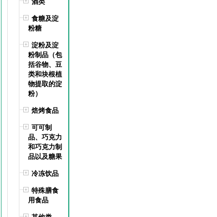
酒类
食糖及淀
粉糖
淀粉及淀
粉制品（包
括谷物、豆
类和块根植
物提取的淀
粉）
焙烤食品
可可制
品、巧克力
和巧克力制
品以及糖果
冷冻饮品
特殊膳食
用食品
其他类