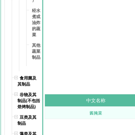
经水
煮或
油炸
的蔬
菜
其他
蔬菜
制品
食用菌及
其制品
谷物及其
中文名称
制品(不包括
焙烤制品)
酱腌菜
豆类及其
制品
藻类及其