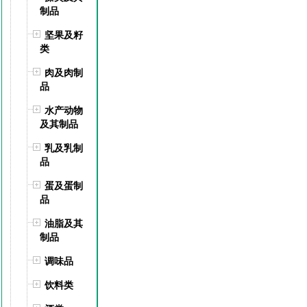
制品
坚果及籽
类
肉及肉制
品
水产动物
及其制品
乳及乳制
品
蛋及蛋制
品
油脂及其
制品
调味品
饮料类