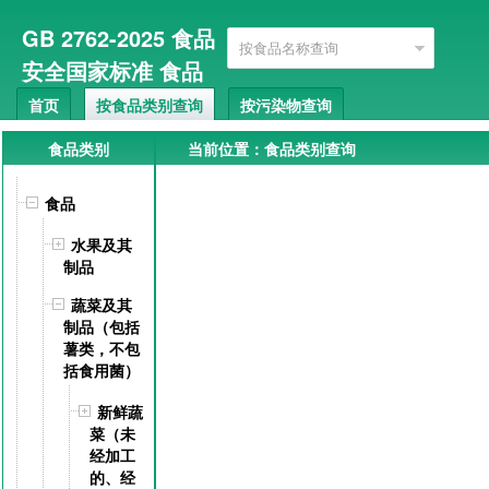
GB 2762-2025 食品
安全国家标准 食品
即将
中污染物限量 (
首页
按食品类别查询
按污染物查询
实施
搜索
高级搜索
)
GB 2762-2022
GB 2762-2017
English
食品类别
当前位置：食品类别查询
食品
水果及其
制品
蔬菜及其
制品（包括
薯类，不包
括食用菌）
新鲜蔬
菜（未
经加工
的、经