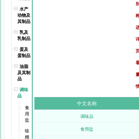
水产
动物及
其制品
乳及
乳制品
蛋及
蛋制品
油脂
及其制
品
调味
品
中文名称
食
用
调味品
盐
食用盐
味
精