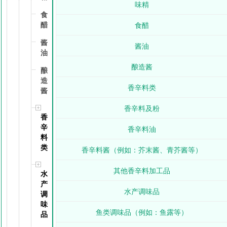
味精
食
醋
食醋
酱
酱油
油
酿造酱
酿
造
香辛料类
酱
香辛料及粉
香
辛
香辛料油
料
类
香辛料酱（例如：芥末酱、青芥酱等）
其他香辛料加工品
水
产
水产调味品
调
味
鱼类调味品（例如：鱼露等）
品