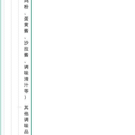
鸡
粉
、
蛋
黄
酱
、
沙
拉
酱
、
调
味
清
汁
等
）
其
他
调
味
品