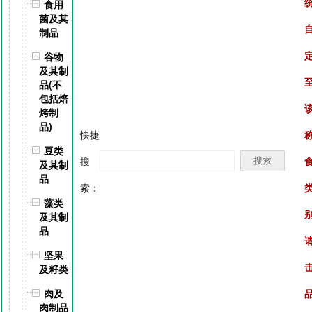
食用
菌及其
制品
谷物
及其制
品(不
包括焙
烤制
品)
快捷
豆类
搜
及其制
品
索：
藻类
及其制
品
坚果
及籽类
肉及
肉制品