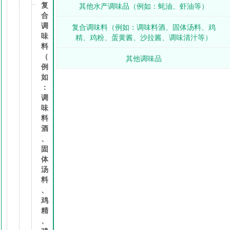
复
其他水产调味品（例如：蚝油、虾油等）
合
调
复合调味料（例如：调味料酒、固体汤料、鸡
味
精、鸡粉、蛋黄酱、沙拉酱、调味清汁等）
料
（
其他调味品
例
如
：
调
味
料
酒
、
固
体
汤
料
、
鸡
精
、