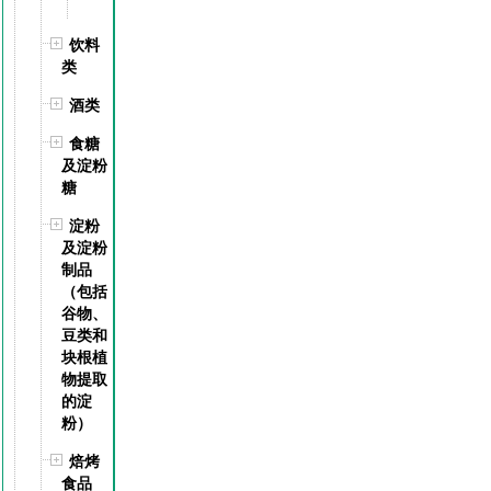
饮料
类
酒类
食糖
及淀粉
糖
淀粉
及淀粉
制品
（包括
谷物、
豆类和
块根植
物提取
的淀
粉）
焙烤
食品