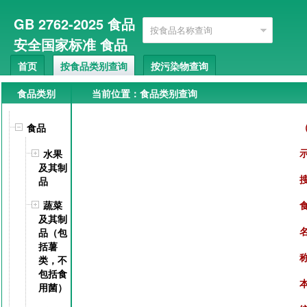
GB 2762-2025 食品
安全国家标准 食品
即将
中污染物限量 (
首页
按食品类别查询
按污染物查询
实施
搜索
高级搜索
)
GB 2762-2022
GB 2762-2017
English
食品类别
当前位置：食品类别查询
食品
水果
及其制
品
蔬菜
及其制
品（包
括薯
类，不
包括食
用菌）